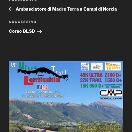
Articolo
articoli
precedente:
Ambasciatore di Madre Terra a Campi di Norcia
Articolo
SUCCESSIVO
successivo
Corso BLSD