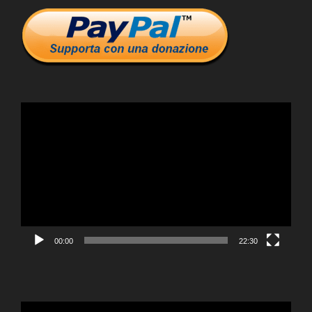
Video
Player
00:00
22:30
Video