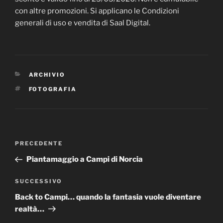
con altre promozioni. Si applicano le Condizioni
generali di uso e vendita di Saal Digital.
CATEGORIE
ARCHIVIO
TAG
FOTOGRAFIA
Navigazione
Articolo
PRECEDENTE
articoli
precedente:
Piantamaggio a Campi di Norcia
Articolo
SUCCESSIVO
successivo
Back to Campi… quando la fantasia vuole diventare
realtà…