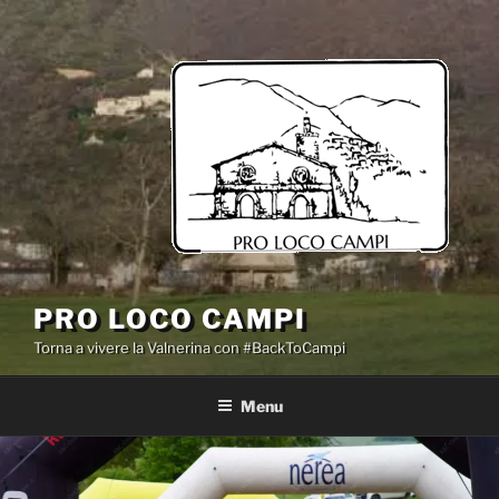
Salta
al
contenuto
PRO LOCO CAMPI
Torna a vivere la Valnerina con #BackToCampi
Menu