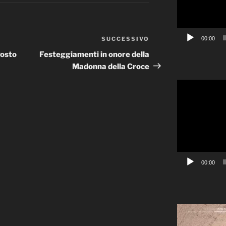
00:00
SUCCESSIVO
Articolo
successivo
gosto
Festeggiamenti in onore della
Madonna della Croce
Video
Player
00:00