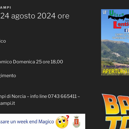
AMPI
24 agosto 2024 ore
ico
omico Domenica 25 ore 18,00
lgimento
mpi di Norcia – info line 0743 665411 –
ampi.it