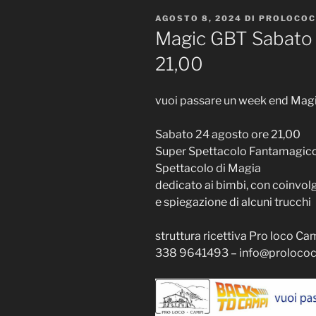
PUBBLICATO
AGOSTO 8, 2024
DI
PROLOCOC
IL
Magic GBT Sabato 
21,00
vuoi passare un week end Mag
Sabato 24 agosto ore 21,00
Super Spettacolo Fantamagic
Spettacolo di Magia
dedicato ai bimbi, con coinvo
e spiegazione di alcuni trucchi
struttura ricettiva Pro loco Ca
338 9641493 –
info@prolococ