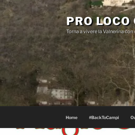
Salta
al
PRO LOCO
contenuto
Torna a vivere la Valnerina c
Home
#BackToCampi
Ou