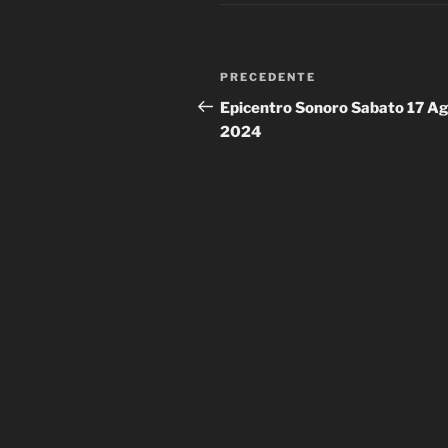
Navigazione
Articolo
PRECEDENTE
articoli
precedente:
Epicentro Sonoro Sabato 17 A
2024