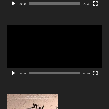
00:00
22:30
Video
Player
00:00
04:51