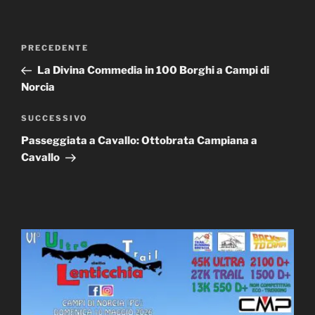
Navigazione
Articolo
PRECEDENTE
articoli
precedente:
La Divina Commedia in 100 Borghi a Campi di
Norcia
Articolo
SUCCESSIVO
successivo
Passeggiata a Cavallo: Ottobrata Campiana a
Cavallo